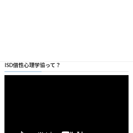
広島みらい支部 リンク集
ISD個性心理学協って？
動
画
プ
レ
ー
ヤ
ー