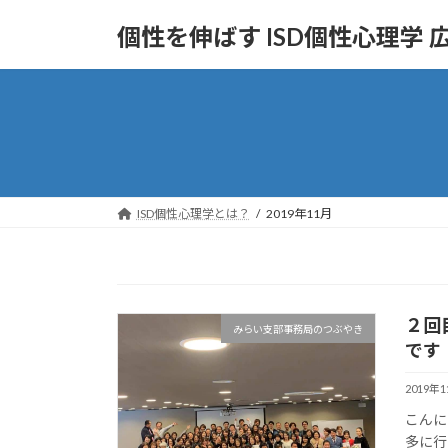
コ
ナ
個性を伸ばす ISD個性心理学
ン
ビ
テ
ゲ
ン
ー
ツ
シ
へ
ョ
ス
ン
キ
に
ッ
移
ISD個性心理学とは？
2019年11月
プ
動
２回
みらい支部事務局のつぶやき
です
2019年
こんに
多に行