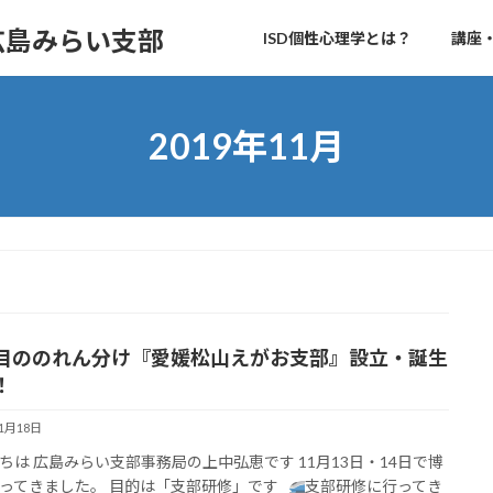
 広島みらい支部
ISD個性心理学とは？
講座
2019年11月
目ののれん分け『愛媛松山えがお支部』設立・誕生
！
11月18日
ちは 広島みらい支部事務局の上中弘恵です 11月13日・14日で博
ってきました。 目的は「支部研修」です
支部研修に行ってき