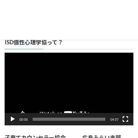
広島みらい支部 リンク集
ISD個性心理学協って？
動
画
プ
レ
ー
ヤ
ー
00:00
04:07
子育てカウンセラー協会 広島みらい支部