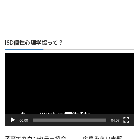
広島みらい支部 リンク集
ISD個性心理学協って？
動
画
プ
レ
ー
ヤ
ー
00:00
04:07
子育てカウンセラー協会 広島みらい支部