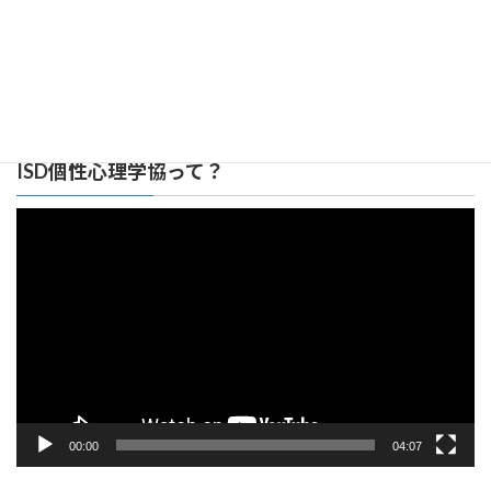
広島みらい支部 リンク集
ISD個性心理学協って？
動
画
プ
レ
ー
ヤ
ー
00:00
04:07