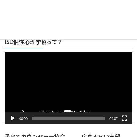
広島みらい支部 リンク集
ISD個性心理学協って？
動
画
プ
レ
ー
ヤ
ー
00:00
04:07
子育てカウンセラー協会 広島みらい支部