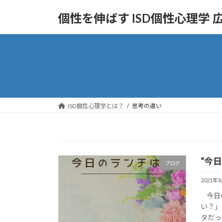
コ
ナ
個性を伸ばす ISD個性心理学
ン
ビ
テ
ゲ
ン
ー
ツ
シ
へ
ョ
ス
ン
キ
に
ッ
移
ISD個性心理学とは？
思考の違い
プ
動
“今
ブログ
2021年
今日の
い？」
タだっ