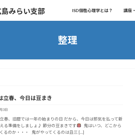
 広島みらい支部
ISD個性心理学とは？
講座
整理
は立春、今日は豆まき
2月3日
立春、旧暦では一年の始まりの日 だから、今日は邪気を払って新
える準備をしましょ♪ 節分の豆まきです
鬼はいつ、どこから
くるのか・・・ 鬼がやってくるのは丑三 […]