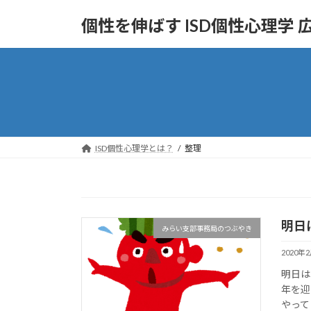
コ
ナ
個性を伸ばす ISD個性心理学
ン
ビ
テ
ゲ
ン
ー
ツ
シ
へ
ョ
ス
ン
キ
に
ッ
移
ISD個性心理学とは？
整理
プ
動
明日
みらい支部事務局のつぶやき
2020年
明日は
年を迎
やって