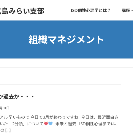
 広島みらい支部
ISD個性心理学とは？
講座
組織マネジメント
か過去か・・・
3月31日
アル 早いもので 今日で3月が終わりですね 今日は、最近面白さ
いた「2分類」について
未来と過去 ISD個性心理学では、
の […]