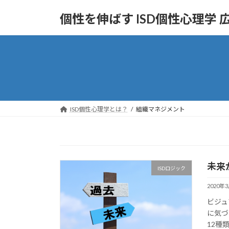
コ
ナ
個性を伸ばす ISD個性心理学
ン
ビ
テ
ゲ
ン
ー
ツ
シ
へ
ョ
ス
ン
キ
に
ッ
移
ISD個性心理学とは？
組織マネジメント
プ
動
未来
ISDロジック
2020年
ビジュ
に気づ
12種類