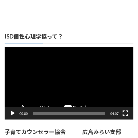
広島みらい支部 リンク集
ISD個性心理学協って？
動
画
プ
レ
ー
ヤ
ー
00:00
04:07
子育てカウンセラー協会 広島みらい支部