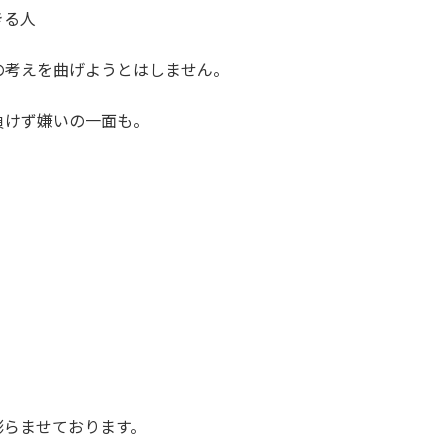
きる人
の考えを曲げようとはしません。
負けず嫌いの一面も。
膨らませております。