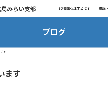
 広島みらい支部
ISD個性心理学とは？
講座
ブログ
います
います