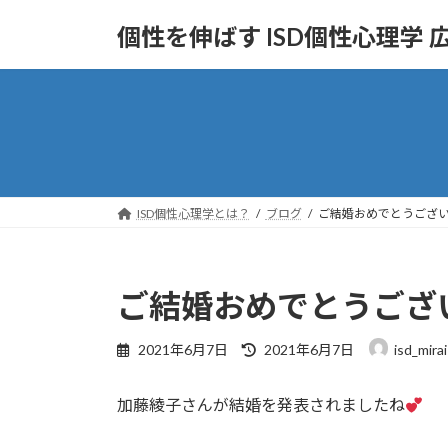
コ
ナ
個性を伸ばす ISD個性心理学
ン
ビ
テ
ゲ
ン
ー
ツ
シ
へ
ョ
ス
ン
キ
に
ッ
移
ISD個性心理学とは？
ブログ
ご結婚おめでとうござ
プ
動
ご結婚おめでとうござ
最
2021年6月7日
2021年6月7日
isd_mirai
終
更
加藤綾子さんが結婚を発表されましたね
新
日
時