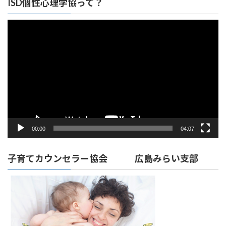
ISD個性心理学協って？
動
画
プ
レ
ー
ヤ
ー
00:00
04:07
子育てカウンセラー協会 広島みらい支部