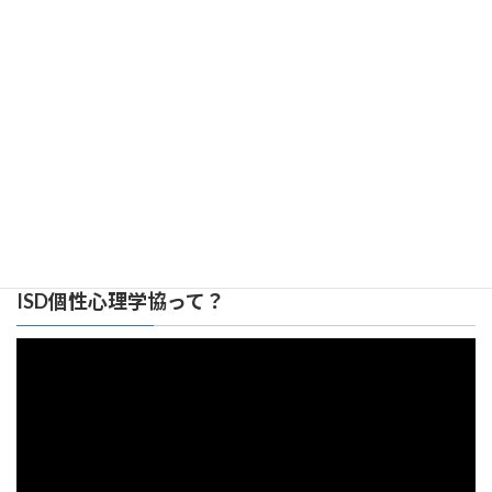
2015年6月
2015年1月
広島みらい支部 リンク集
ISD個性心理学協って？
動
画
プ
レ
ー
ヤ
ー