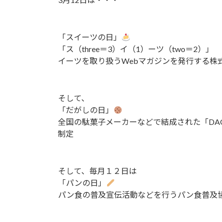
新
日
時
:
「スイーツの日」
「ス（three＝3）イ（1）ーツ（two＝2）」
イーツを取り扱うWebマガジンを発行する株式
そして、
「だがしの日」
全国の駄菓子メーカーなどで結成された「DAG
制定
そして、毎月１２日は
「パンの日」
パン食の普及宣伝活動などを行うパン食普及協議