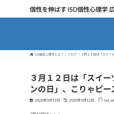
コ
ナ
個性を伸ばす ISD個性心理学
ン
ビ
テ
ゲ
ン
ー
ツ
シ
へ
ョ
ス
ン
キ
に
ッ
移
ISD個性心理学とは？
ブログ
３月１２日は「スイー
プ
動
３月１２日は「スイー
ンの日」、こりゃピー
最
2020年3月12日
2020年3月12日
isd_mi
終
更
3月12日は・・・