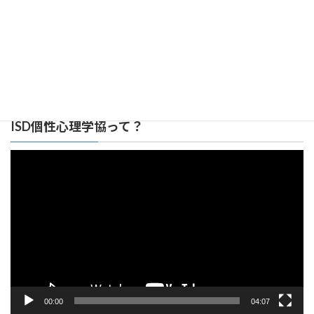
広島みらい支部 リンク集
ISD個性心理学協って？
動
画
プ
レ
ー
ヤ
ー
00:00
04:07