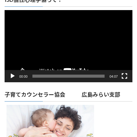
動
画
プ
レ
ー
ヤ
ー
00:00
04:07
子育てカウンセラー協会 広島みらい支部