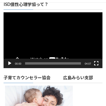
ISD個性心理学協って？
動
画
プ
レ
ー
ヤ
ー
00:00
04:07
子育てカウンセラー協会 広島みらい支部